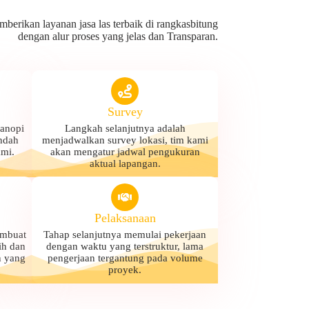
erikan layanan jasa las terbaik di rangkasbitung
dengan alur proses yang jelas dan Transparan.
Survey
kanopi
Langkah selanjutnya adalah
ndah
menjadwalkan survey lokasi, tim kami
mi.
akan mengatur jadwal pengukuran
aktual lapangan.
Pelaksanaan
embuat
Tahap selanjutnya memulai pekerjaan
ih dan
dengan waktu yang terstruktur, lama
n yang
pengerjaan tergantung pada volume
proyek.