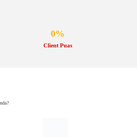
0
%
Client Puas
Anda?
Bergaransi