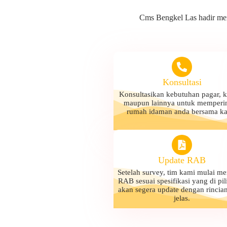
Cms Bengkel Las hadir memb
Konsultasi
Konsultasikan kebutuhan pagar, 
maupun lainnya untuk memperi
rumah idaman anda bersama ka
Update RAB
Setelah survey, tim kami mulai m
RAB sesuai spesifikasi yang di pil
akan segera update dengan rincia
jelas.