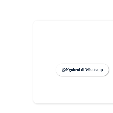
Ada Pertanyaan?
Yuk Konsultasi Se
Cms Bengkel Las Siap Menjadi Par
Jasa Bengkel Las Listrik & Stainless
Ngobrol di Whatsapp